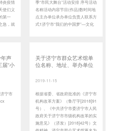
肺炎疫情
季“市民大舞台”活动安排 序号活动
天使们义
名称活动内容节目(作品)数时间地
的第一
点主办单位承办单位负责人联系方
之急，就
式1济宁市“我们的中国梦”—文化
疫情贡献
进万家冬春文化惠民演出2020“迎
富群众文
新春”文化志愿服务队戏剧展演
推出“闭
32020年1月1日下午14点济宁市
畅享”的
运河文化广场“市民大舞台”济宁市
少年声
关于济宁市群众艺术馆单
云”体
文化馆 济宁剧院管理有限公
三届“小
位名称、地址、举办单位
 文化慕
司山东济宁心心酒业有限公司张续
青少年
变更公告
起来充
武0537-28853592济宁市“我们的
拔赛）
2019-11-15
文化云平
中国梦”—文化进万家冬春文化惠
从文学、
民演出2020“迎新春”文化志愿服务
市
根据省委、省政府批准的《济宁市
、非遗，
队戏剧展演112020年1月2日下午
cx
机构改革方案》（鲁厅字[2018]91
0集视
14点济宁市运河文化广场“市民大
号）、《中共济宁市委济宁市人民
你来体验
舞台”济宁市文化馆 济宁剧院
政府关于济宁市市级机构改革的实
传承，感
管理有限公司山东济宁心心酒业有
施意见》（济发）[2018]42号）文
化云开设
限公司张续武0537-28853593济
件精神，济宁市群众艺术馆更名为