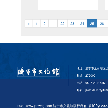
城，打响疫情防控战役的优秀作
品，宣传在抗击疫情中涌现出来的
优秀人物和先进事迹，鼓舞士气，
振奋精神，讴歌真英雄，传播正能
«
1
2
...
22
23
24
25
26
量，鼓舞人民群众斗志，助力疫情
防控，以艺术形式为抗击疫情贡献
力量。二、举办单位主办单位：济
宁市文化和旅游局承办单位：济宁
市文化馆 协办单位：各县市区文
化馆（站）三、作品要求1、美术
作品：表现内容紧扣主题，画种可
包括中国画、油画、版画、水彩、
地址：济宁市太白湖区运
漫画、海报设计等，中国画作品以
邮编：272000
竖式结构为宜,规格以3—6尺宣为
电话：0537-2211435
宜。作者需提供作品电子高清图片
邮箱：jnwhy0537@163
一张发送至指定邮箱，图片大小不
小于2M，文件名为：作者姓名+作
品名。并在邮件中注明姓名、作品
2021 www.jnswhg.com 济宁市文化馆版权所有
鲁ICP备2020