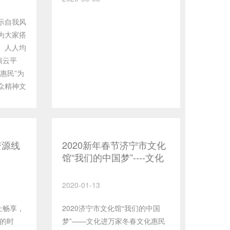
示自我风
为大家搭
、人人均
演云平
惠民”为
众精神文
业这一工
慕课中陆
练习
，让广大
资源线
2020新年春节济宁市文化
健康、舞
馆“我们的中国梦”----文化
进万家冬春文化惠民季“市
民大舞台”活动安排
2020-01-13
上畅享，
2020济宁市文化馆“我们的中国
殊的时
梦”——文化进万家冬春文化惠民