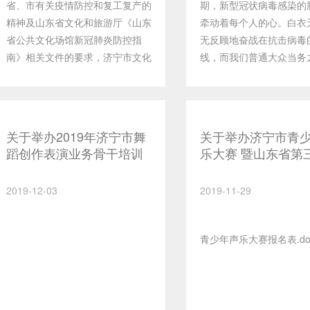
省、市有关疫情防控和复工复产的
期，新型冠状病毒感染的
精神及山东省文化和旅游厅《山东
牵动着每个人的心。白衣
省公共文化场馆新冠肺炎防控指
无反顾地奋战在抗击病毒
南》相关文件的要求，济宁市文化
线，而我们普通大众当务
馆定于2020年4月1日分区域有序
是自觉宅在家中，为控制
逐步开放。一、开放时间（周一至
属于自己的力量。为了丰
周日）上午09：00-12：00 下午
化生活，济宁文化馆特别
13：30-17：00（消毒时间：上午
馆不闭网，文化资源线上
关于举办2019年济宁市舞
关于举办济宁市青
8：30-9：00，中午12：30-13：
特别行动，开启线上文化“
蹈创作表演业务骨干培训
乐大赛 暨山东省第
00，下午17：00-17：30）二、
验，丰富您的居家之路！l
班的通知
音乐家﹒明日之星”
开放区域二楼非遗展示区、艺术展
课——宅家无事，不如一
声乐大赛（济宁选
2019-12-03
2019-11-29
览区、群艺互动区和中厅临时展览
电！济宁市文化馆在济宁
的通知
区。三、入馆人数根据疫情防控需
台上线的文雅慕课专栏，
济宁
要，入馆人数目前上午与下午各为
美术、历史到音乐、国学
青少年声乐大赛报名表.do
200人，入馆人数额满即止。四、
400余门课程，共计2000
服务内容疫情全面结束之前，仅提
频，“鼠”不尽的精彩，等
供展览服务和线上数字文化服务，
啦! l 非遗文化——了解
请关注济宁市文化云
悟真正非遗魅力！济宁文