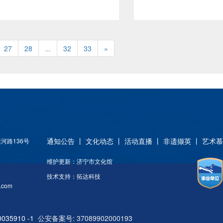
（https://jnsccs.chaoxing.com/）
非遗文化栏目，通过纪实
和微信公众号。暂不举办线下讲
类视频展示那些逐渐被世
座、培训、演出、比赛等人员聚集
了不起的中华文化。 l 
活动，原则上不接待团体性参观。
——足不出户，解锁活动
27
28
...
32
33
»
五、入馆方式人员到馆，扫描“健
势！近年来，济宁本地举
康山东”电子健康卡（码），接受
多多的优质文艺活动，包
体温检测、身份信息登记方可入
晚会等等。如果你未曾欣
馆。六、服务须知1、健康承诺：
系，济宁文化云已将这些
到馆群众需出示“健康山东”健康
搬到云端，充分发挥网络
码。曾有国内外重点疫情地区旅居
用高清直录播系统，大家
史且未过14天隔离期的读者谢绝
一点，即可在线观看精彩
通知公告
丨
文化动态
丨
活动直播
丨
非遗撷英
丨
艺术慕
河路136号
进馆。2、体温异常（≥37.3℃）
动。 l 文化资讯——实
或有明显呼吸道症状的读者，谢绝
掌握最新防疫动态！实时
维护更新：济宁市文化馆
入馆。3、入馆需签到、登记入
地区文化旅游相关新闻，
技术支持：
拓达科技
内，离开时请签退离开，建议尽量
告，同时带来最新疫情相
.com
不在馆内长时间停留。4、排队入
请您根据政府最新安排规
馆请自觉保持1.5米以上间隔，建
活。 l 使用指南——快
议尽量避开上午、下午开馆时人流
的文化大餐！移动端使用
035910 -1
公安备案号: 37089902000193