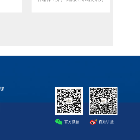
类、记录
宁市“我们的中国梦”—文化进万家
济宁市文化馆，由原济宁市文化广
人淡忘的
冬春文化惠民演出2020“迎新春”文
电新闻出版局管理调整为济宁市文
百姓讲坛
化志愿服务队戏剧展演92020年1
化和旅游局管理。 根据市委市
演出新姿
月3日下午14点济宁市运河文化广
政府在太白湖新区的统一规划，济
办了许许
场“市民大舞台”济宁市文化馆
宁市群众艺术馆搬迁至运河路以
含演出，
济宁剧院管理有限公司山东济
东、圣贤路以南济宁市文化中心北
赏，没关
宁心心酒业有限公司张续武0537-
侧新馆。因业务工作需要，需要变
文化活动
28853594济宁市“我们的中国
更单位地址，地址由原来的济宁市
优势，利
梦”—文化进万家冬春文化惠民演
太白中路21号变更为济宁市太白
只需轻轻
出2020“迎新春”文化志愿服务队戏
湖新区运河路136号。特此公告!
活
剧展演132020年1月4日下午14点
课
时推送，
济宁市运河文化广场“市民大舞
济宁市文化馆
更新济宁
台”济宁市文化馆 济宁剧院管
2019年11月15日
政策，公
理有限公司山东济宁心心酒业有限
关通知，
公司张续武0537-28853595济宁
划自身生
市“我们的中国梦”—文化进万家冬
官方微信
百姓讲堂
来享用你
春文化惠民演出2020“迎新春”文化
方法：
志愿服务队戏剧展演62020年1月5