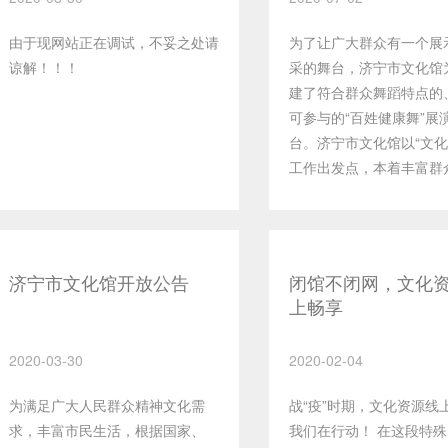
由于现网站正在调试，不妥之处请
为了让广大群众有一个展
谅解！！！
采的舞台，济宁市文化馆
建了符合群众舞蹈特点的
可参与的“百姓健康舞”展
台。济宁市文化馆以“文化
工作出发点，本着丰富群
化生活、繁荣群众舞蹈事
作目标，在艺术培训文化
续推出适合广大群众学习
的“百姓健康舞”系列课程
济宁市文化馆开放公告
闭馆不闭网，文化
群众在参与的过程中舞出
上畅享
出快乐、舞出风采！
2020-03-30
2020-02-04
为满足广大人民群众精神文化需
战“疫”时期，文化资源线
求，丰富市民生活，根据国家、
我们在行动！ 在这段特