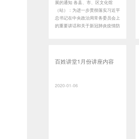
展的通知 各县、市、区文化馆
（站）：为进一步贯彻落实习近平
总书记在中央政治局常务委员会上
的重要讲话和关于新冠肺炎疫情防
控的的系列重要指示精神，凝聚起
全民战胜疫情的强大合力，济宁市
文化馆将于5月初举办“万众一心
共抗疫情”主题美术、书法、摄影
百姓讲堂1月份讲座内容
作品展览活动，并在各县市区文化
馆巡回展出，部分优秀作品在“济
宁文化云”网络平台进行推送宣
2020-01-06
传。现将有关事项通知如下：一、
活动主题以中央、省、市关于新冠
肺炎疫情防控的的重要安排部署为
指导，号召全市群文工作者及美
术、书法、摄影爱好者积极加强自
我防护，努力创作一批反映党和政
府带领人民群众万众一心、众志成