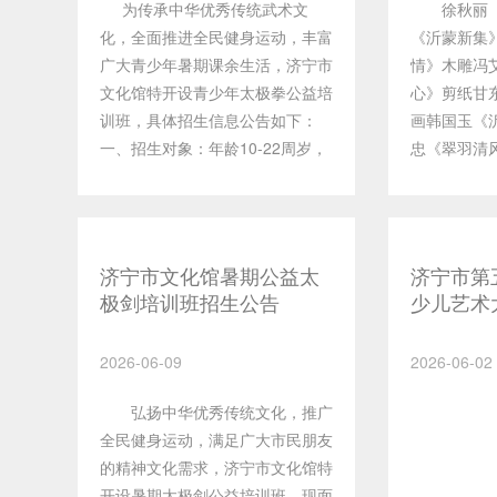
为传承中华优秀传统武术文
徐秋丽《
化，全面推进全民健身运动，丰富
《沂蒙新集
广大青少年暑期课余生活，济宁市
情》木雕冯
文化馆特开设青少年太极拳公益培
心》剪纸甘
训班，具体招生信息公告如下：
画韩国玉《
一、招生对象：年龄10-22周岁，
忠《翠羽清
身体健康、无运动类禁忌症，热爱
蒙欢歌》中
传统武术、能够坚持全程参训的青
沂蒙兴》中
少年。二、课程内容本次课程教授
国画蒋蕾《
杨氏16式太极拳，套路动作简洁
济宁市文化馆暑期公益太
济宁市第五
易学、舒缓柔和，零基础也可轻松
极剑培训班招生公告
少儿艺术
入门，适配青少年身体发育特点，
类）文艺
兼具强身健体与修身养性双重作
东省少儿
2026-06-09
2026-06-02
用。培训为公益惠民课程，全程免
区选拔赛
收学费。三、培训时间及地点培训
弘扬中华优秀传统文化，推广
时间：2026年7月8日-7月23日，
全民健身运动，满足广大市民朋友
每日上午9:00-11:00；培训地点：
的精神文化需求，济宁市文化馆特
济宁市文化馆五楼文创室五。四、
开设暑期太极剑公益培训班。现面