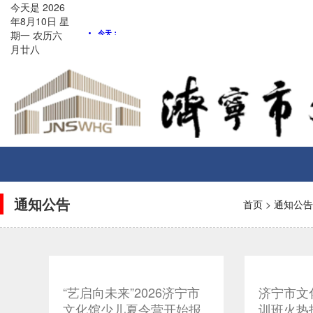
今天是
2026
年8月
10
日
星
期一
农历
六
月廿八
Toggle
navigati
通知公告
首页
>
通知公告
“艺启向未来”2026济宁市
济宁市文
文化馆少儿夏令营开始报
训班火热