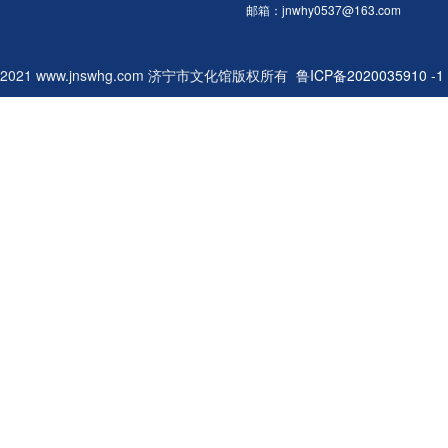
中国武术五段、中国武术一级教练
邮箱：jnwhy0537@163.com
员。2025年代表山东省参加第十
届世界传统武术锦标赛获得男子陈
2021 www.jnswhg.com 济宁市文化馆版权所有
式太极拳银牌、太极剑银牌。五、
鲁ICP备2020035910 -1
报名方式 1、扫二维码报名或线
下报名。 咨询电话及联系人：徐
老师13953788816 2.报名时间：
即日起至6月30日，名额有限报满
即止。六、温馨提示 1.学员须保
证身体健康，无不适宜参加剧烈运
动的疾病，培训期间注意自身安全
（包括往返途中），如出现任何事
故均自理。 2.遵守场馆管理规
定，爱护公共财物，按时上课不迟
到早退，尊重授课老师和同学。
3.本次培训课程为公益性质，免
收学费。一审：赵艺博二审：毕传
忠三审：李富荣