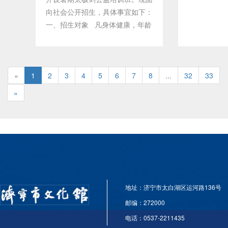
报名须知1.报名时间：即日起至7
向社会公开招生，具体事宜如下：
月6日（工作日上午9:00-11:00，
一、招生对象 凡身体健康，年龄
下午14:30-17:00），名额有限，
在10至65周岁之间，热爱太极拳
报满即止。 2.咨询电话：王老师
运动，能坚持长期学习锻练的市民
15588789885、张老师
均可报名参加。二、培训内容
13792361766。五、温馨提示参
«
1
1、太极剑基本功法。 2、武当
2
3
4
5
6
7
8
...
32
33
训学员需按时参训，不得迟到早
太极剑。三、培训安排 1.培训时
»
退；往返路途及培训期间安全由家
间：2026年7月15日至2026年8月
长全程负责，学员需自觉遵守场馆
19日止，每周三上午（9点—11）
规章制度，文明参训。
点上课，课时2小时。 2.培训地
点：济宁市 文化馆五楼羽毛球
济宁市
馆。四、任课老师简介： 张慧：
文化馆
中国武术六段，中国武术一级教练
2026年6月23日一审：赵艺博二
员。2025全国太极拳公开赛总决
审：毕传忠三审：李富荣
地址：济宁市太白湖区运河路136号
赛，获得女子陈式太极拳金牌，太
极剑金牌。第十届世界传统武术锦
邮编：272000
标赛女子太极剑金牌。 徐卫东：
电话：0537-2211435