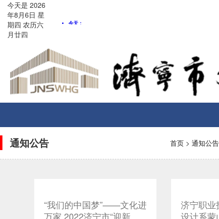
今天是
2026
年8月
6
日
星
期四
农历
六
月廿四
Toggle
navigati
通知公告
首页
>
通知公告
“我们的中国梦”——文化进
济宁职业
万家 2022济宁市“迎新
设计系蒙