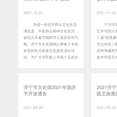
春”文化惠民演出活动预告
第三届“
大赛
2021-12-22
2021-11-05
为进一步提升群众文化生活
11月5日
满意度，丰富群众精神文化生活，
艺术与设计
烘托元旦春节期间节日喜庆祥和气
三届“智博威
氛。济宁市文化馆精心筹备了丰富
市文化馆二
多彩的欢乐新春文化惠民演出活
由智博威教
动，为广大市民献上年味十足的文
技术学院艺术
旅大餐，提升节日期间人民群众的
个班共353
幸福感。“我们的中国梦”——文化
大洼，描绘
进万家“迎新春”文化惠民演出系列
质朴的民风
活动将在运河文化广场“市民大舞
关系，充分
济宁市文化馆2021年国庆
2021济
台”举行，本次活动由济宁市文化
和人文风俗
节开放通告
践文旅惠
和旅游局主办，济宁市文化馆、济
专业水平，
国庆”志
宁剧院管理公司承办。时间：
也让同学们
告
2021-09-28
2021-09-28
2022年12月28日至1月2日
美有了更深
每天下午2：00-4：00（遇特殊
专业有了更