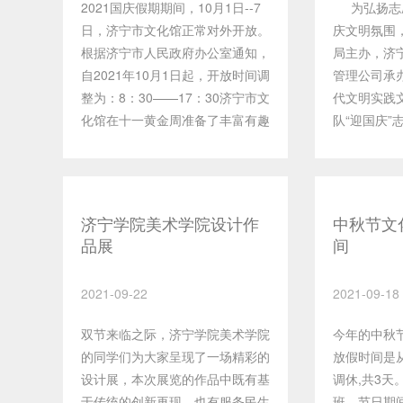
2021国庆假期期间，10月1日--7
为弘扬志愿
天气临时调整）地点：济宁市运河
何在实践中
日，济宁市文化馆正常对外开放。
庆文明氛围
文化广场“市民大舞台”
表现技能。
根据济宁市人民政府办公室通知，
局主办，济
孟良崮战役
自2021年10月1日起，开放时间调
管理公司承办
教育活动，
整为：8：30——17：30济宁市文
代文明实践
批红色文化
化馆在十一黄金周准备了丰富有趣
队“迎国庆”
展了一系列
的活动，以供大家放松身心，更好
河文化广场“
高了班级凝
地迎接十月！赶紧打开备忘录记下
质，收获颇丰
您要打卡的活动把！期待您的到
文化馆二楼
来！入馆须知：所有入馆人员实行
济宁学院美术学院设计作
中秋节文
实名制，请配合安保人员做好信息
品展
间
查验、体温检测、出示健康码。健
康码为绿码，体温低于37.3℃且
2021-09-22
2021-09-18
近期无中高风险区旅居史者方可入
馆。观众有序排队进入场馆，人员
双节来临之际，济宁学院美术学院
今年的中秋节
间隔保持1.5米以上距离。进馆人
的同学们为大家呈现了一场精彩的
放假时间是从
员请全程规范佩戴口罩，不得随意
设计展，本次展览的作品中既有基
调休,共3天。
摘下。如遇紧急情况，济宁市文化
于传统的创新再现，也有服务民生
班。节日期