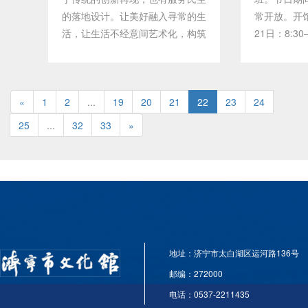
馆将按照《疫情防控应急预案》进
的落地设计。让美好融入寻常的生
常开放。开馆
行报告，就地隔离。
活，让生活不经意间艺术化，构筑
21日：8:3
一幅优雅的美好生活画卷。为观众
有关防疫规
营造出艺术与生活相结合的独特体
戴好口罩，
验。展览将持续至10月8日。展览
作人员做好
«
1
地点：文化馆三楼半展区
2
...
19
20
21
22
23
24
体温异常（≥
状者谢绝入
25
...
32
33
»
控措施，也
起做好自身
祝您有一个
地址：济宁市太白湖区运河路136号
邮编：272000
电话：0537-2211435