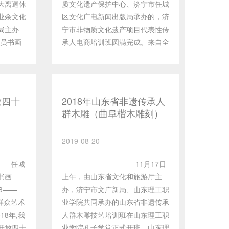
大离退休
质文化遗产保护中心、济宁市任城
表现出相
受，还是追求含蓄诗意的艺术品
业余文化
区文化广电新闻出版局承办的，济
想很活
格，都很注重作品内涵和意味。尤
局主办
宁市非物质文化遗产项目代表性传
展览较为
应值得注意的是，许多油画家通过
人员书画
承人电商培训班圆满完成。来自全
发展的全
融入中国元素而寻求艺术上的突
1日在济宁
市各县市区的非遗传承人50余名
画坛的勃
破，在探寻中国特色方面取得了令
 本次参
参加了此次培训培训，来自山东省
化的发源
人欣喜的成绩。体现了油画家面对
0幅、绘
文化厅非遗处和淘宝大学济宁基地
灿烂悠
当代生活的思考和艺术体验。
均来自我
的专家分别就非遗保护和乡村振
特色敢创
放四十
2018年山东省非遗传承人
休人员，
兴，电商店铺的注册及运营进行了
群木雕（曲阜楷木雕刻）
当的艺术
他们把
详细的解读和授课。 非物质文
培训班
涌现出了
洒入一幅
化遗产是中华传统文化的重要组成
用毕生的
2019-08-20
巨变的热
部分，积淀着中华民族最深沉的精
中国画创
一幅幅行
神追求，包含着中华民族最根本的
适应的高
城
11月17日
丽多彩的
精神基因。近年来，在济宁市委、
累硕果，
书画
上午，由山东省文化和旅游厅主
照片，使
市政府的坚强领导下，我市积极开
和鼓舞。
13——
办，济宁市文广新局、山东理工职
术的感
展非遗保护工作，构建起项目、传
济，各种
市群众艺术
业学院共同承办的山东省非遗传承
灵的升
承人、传习所、生产性保护基地、
统进行深
18年,我
人群木雕技艺培训班在山东理工职
市政治文
生态保护区“五位一体”非遗保护传
。为中国
开放四十
业学院孔子学堂正式开班。山东理