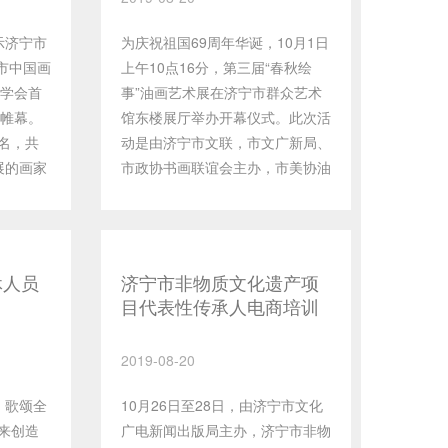
示济宁市
为庆祝祖国69周年华诞，10月1日
市中国画
上午10点16分，第三届“春秋绘
画学会首
事”油画艺术展在济宁市群众艺术
开帷幕。
馆东楼展厅举办开幕仪式。此次活
名，共
动是由济宁市文联，市文广新局、
展的画家
市政协书画联谊会主办，市美协油
艺术家，
画艺委会承办，展览为期6天，共
之秀，中
展出100余幅作品，汇集了济宁市
有很大的
老中青三代油画家的得力之作，也
丛花卉/
邀请了国内具有一定知名度的画家
休人员
济宁市非物质文化遗产项
，人物美
参展。作品以齐鲁大地的山川草
目代表性传承人电商培训
，也有豪
木、风土民情为题材，以反映齐鲁
班成功举办
进行
儿女的精神风貌。 本届展览参展
2019-08-20
，也有借
的油画作品中，以写实手法和具像
洋为中
风格为主的仍占多数，关注社会生
，歌颂全
10月26日至28日，由济宁市文化
是多样
活，反映民众的精神面貌。这些画
来创造
广电新闻出版局主办，济宁市非物
，虽然运
作，无论是强调艺术家的个人感