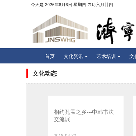
今天是
2026年8月
6
日
星期四
农历
六月廿四
首页
文化资讯
艺术培训
文
文化动态
相约孔孟之乡---中韩书法
交流展
2019-08-20