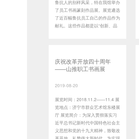
鲁抗人的别样风采，特在我馆举办
亲、文缘相通。中韩文化艺术交流
了员工书画篆刻作品展。展览遴选
源远流长，无数先贤曾为此做出不
了近百幅鲁抗员工自己的作品作为
懈努力，留下了众多脍炙人口的佳
献礼。这些作品都是以“创新、品
话。书法是中韩两国文化中的璀璨
质、品行”鲁抗核心价值观为引
瑰宝，深受两国人民的喜爱，已成
领，弘扬主旋律，展示了鲁抗员工
为架起中韩两国人民友谊的桥
对企业发展和美好生活的向往和热
梁。
爱。 新鲁抗，新理念，新文化。
庆祝改革开放四十周年
在鲁抗发展进入新的阶段，企业退
——山推职工书画展
城进园、生产经营、动能转换、跨
越发展需要新的文化支撑，企业铸
2019-08-20
魂，价值再造，书画艺术等文化形
式成为鲁抗企业文化的重要组成部
展览时间：2018.11.2——11.4 展
分，对新鲁抗实现新梦想、新未来
览地点：济宁市群众艺术馆东楼展
具有重要的意义。 企业文化是企
厅 展览简介：为深入贯彻落实习
业的根与魂，根深才能叶茂；文化
近平总书记新时代中国特色社会主
是一个企业独有的底蕴和禀赋，并
义思想和党的十九大精神，致敬改
逐渐转化成为企业的核心竞争力。
革开放，礼赞伟大新时代，为实现