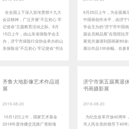
在全国上下深入宣传贯彻十九大
9月25日上午，为全面展
会议精神，广泛开展“不忘初心 牢
中国画创作水平，由济宁
记使命”主题教育活动之际。8月
学会主办的“济宁市中国
15日上午，由山东省保险学会主
届会员精品展”在我馆拉
办，济宁市保险行业协会承办的山
展览共邀请到国画家80余
东保险业“不忘初心 牢记使命”书法
展出作品100余幅。在参
作品展在群众艺术馆拉开帷幕。本
中，有年近古稀的老一辈
次展览活动以文艺的形式学习宣传
也有刚刚步入画坛的后起
贯彻十九大会议精神，激励广大保
青年画家在此次展览中占
险业干部员工不忘初心，牢记使
比重。展览作品内容有草
齐鲁大地影像艺术作品巡
济宁市第五届离退
命，思诚履职，以更加饱满的热
壮美山川；也有飞禽走兽
展
书画摄影展
情，更加高昂的斗志，更加忘我的
景；作品形式有精工细笔
精神，奋力开创山东保险业新局
放写意；有利用传统语言
2019-08-20
2019-08-20
面。 此次共展出各类书法作品
的“以古开今”的有益尝试
80幅，是在全省保险业干部员工
用外来艺术语言所作的“
10月12日上午，国家艺术基金
为纪念改革开放40周年
创作的近200幅作品中精选而出，
用”的吸收。作品的风格
2018年度传播交流推广资助项
市人民在党的领导下40年
作品主题突出格调高雅，特色鲜
的，表达的手段是丰富的