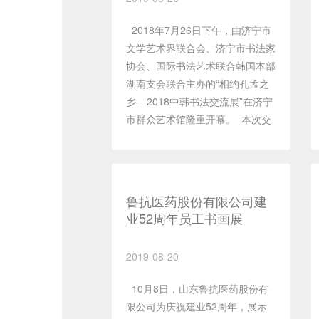
2018年7月26日下午，由济宁市
文学艺术界联合会、济宁市书法家
协会、国际书法艺术联合韩国本部
湖南支会联合主办的“相约孔孟之
乡---2018中韩书法交流展”在济宁
市群众艺术馆隆重开幕。 本次交
流展的成功举办，是中国济宁、韩
国光州书法家友好合作的结晶。中
韩两国的书法家们，承纳着优秀书
法传统的深厚滋养，创作出一百余
鲁抗医药股份有限公司建
幅精品力作。这些作品异彩纷呈，
业52周年员工书画展
表现出鲜明的民族特色与时代精
神，具有很强的艺术感染力，书法
2019-08-20
家们用生花妙笔为各界嘉宾和广大
群众带来一场赏心悦目的艺术盛
10月8日，山东鲁抗医药股份有
宴。 中国与韩国是“一衣带水”的
限公司为庆祝建业52周年，展示
友好邻邦。两国地缘相近、人缘相