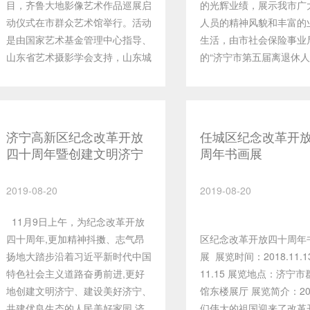
目，齐鲁大地影像艺术作品巡展启
的光辉业绩，展示我市广
明，充分抒发了全省保险业干部员
用不同的表现形式，却都
动仪式在市群众艺术馆举行。活动
人员的精神风貌和丰富的
工“担当新使命，奋进新征程”的职
同的美。画家们的创作思
是由国家艺术基金管理中心指导、
生活，由市社会保险事业
业豪情，展现了全省保险业干部员
跃，探索的路子很宽广，
山东省艺术摄影学会支持，山东城
的“济宁市第五届离退休
工昂扬向上的精神风貌，是全省保
全面的展示了我市中国画
市印象广告传媒有限公司主办，山
摄影展”于10月19日--2
险业干部员工文艺创作的又一次集
貌，充分反映出济宁中国
东省旅游行业协会旅游航拍分会、
市群众艺术馆拉开帷幕！
中检阅，也是近年来全省保险文化
勃生机。 济宁是孔孟文
山东真境文化传播有限公司、济宁
展的261幅作品（书法14
建设的一次成果展示。全省广大保
地，文化沉淀厚重，历史
市群众艺术馆承办。 本次展览是
画86幅、摄影35幅），
险干部员工积极响应，踊跃参与，
济宁高新区纪念改革开放
久。这片热土孕育出了有
任城区纪念改革开
以山东当地文化为创作主体内容，
市各条战线上的广大离退
四十周年暨创建文明济宁
周年书画展
作品主题鲜明，内容丰富，既有十
新的艺术家和有责任敢担
创作元素以东方圣地、仙境海岸、
其中年龄最大的已90岁。
书协书画联展
九大报告中的新思想、新观点及经
工作者，几十年来，我市
平安泰山、泉城济南、齐国故都、
对改革发展成就的崇敬挥
典词句段落，又有习近平总书记在
许多接触的国画家。他们
2019-08-20
2019-08-20
鲁风运河、水浒故里、黄河入海、
幅字画中，把对家乡面貌
一系列重要讲话中运用的经典名
精力在这个领域探索，把
亲情沂蒙、鸢都龙城等山东十大特
爱凝固进一枚枚照片中。
句。作品构思巧妙，气韵生动，凝
作推向与我们时代发展相
11月9日上午，为纪念改革开放
任
色城市文化为主，生动反映改革开
云流水的书法，一卷卷绚
聚了全省保险人的智慧和功力，具
度。他们的开拓精神和累
四十周年,更加精神抖擞、志气昂
区纪念改革开放四十周年
放和社会主义现代化建设的伟大实
绘画，一张张栩栩如生的
有强烈的艺术特色好时代气息，是
对后辈来说是巨大的激励
扬地大踏步沿着习近平新时代中国
展 展览时间：2018.11.
践，聚焦齐鲁文化，展示中国发展
我们感受到的不仅仅是艺
一次成功的、高水平的艺术呈现。
当今，我市中国画人才济
特色社会主义道路奋勇前进,更好
11.15 展览地点：济宁
和华夏之美。参展作品以山东范围
染、文化的浸润，更是心
让更多的观众、书法爱好者，在享
风格流彩纷呈。他们对传
地创建文明济宁、建设美好济宁、
馆东楼展厅 展览简介：20
内自然和人文景观全新视角的航拍
华、奋进的动力，将为我
受艺术盛宴的同时，用党的十九大
入发掘，对生活深入写生
共建优良生态的人民美好家园,济
们伟大的祖国迎来了改革