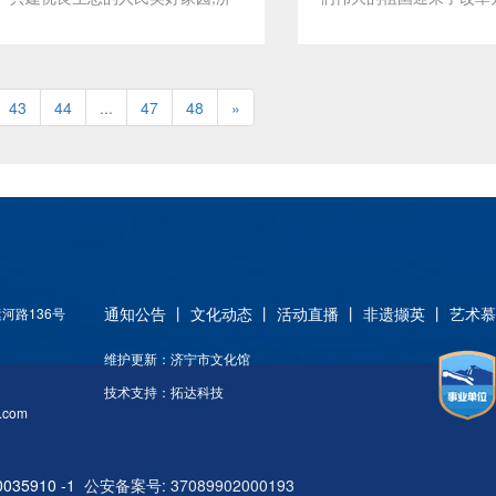
摄影作品为主，同时包含中国国际
化生活平添一道靓丽的风
精神统一思想，凝聚力量，投身建
画创作积累宝贵的经验和
宁高新区书法家协会联合济宁市任
周年,运河之都也翻开了
旅游航拍大赛连续4年的优秀获奖
设社会主义强国的宏国大业之中，
材。他们的作品在全国/省
城区大地书协在我馆举办“纪念改
美丽幸福新任城。四十年
作品，并在全国范围内征集作品。
并让十九大精神家喻户晓，深入人
展览中频频入选，获奖。
革开放四十周年暨创建文明济宁书
新,弦歌不辍;四十年励精
最终，在4952幅作品中精选出200
心，时刻牢记自己的责任和使命，
一张耀眼的文化名片，不
43
画展”。 济宁高新区书法家协会,
44
...
47
48
»
相传。作为改革开放的亲
幅摄影作品呈现在巡展现场。
不忘初心，走好我们这一代人的长
济宁的文化品牌。
已走过五年光辉历程,伴随着高新
与者和见证者,多年来,我
2018年是迎来改革开放40周年，
征路。
区经济健康优良发展,已经从美丽
退休干部和老年书画爱好
恰逢山东省新旧动能转换首战之
富饶的蓼河畔辐射到周边十几个地
革大计,关心社会进步,全
年。齐鲁大地影像艺术作品巡展以
区。一大批高水平的篆刻家、书法
持我区各项事业的发展。
航拍摄影+航拍视频+全景互动的
家、国画家及书法理论工作者齐聚
2018年以来,在区老年书
方式，第一次以空中视角全面系统
高新区书法家协会,高新区书法家
的具体指导下,大家怀着
的展示40年来山东经济社会发展
协会已从充满崇高理想的少年时代
比忠诚和对改革开放的热
通知公告
丨
文化动态
丨
活动直播
丨
非遗撷英
丨
艺术慕
河路136号
取得的丰硕成果，用影像艺术作品
发展成长为践行习近平新时代伟大
挥毫泼墨,精心构思,创作
描绘好客山东的自然之美、人文之
思想的时代青年,成为当代义化标
反映改革开放四十年发展
维护更新：济宁市文化馆
美和社会之美，在山东省共设五
兵,为济宁市、高新区文化健康发
画作品,并从中精选出31
技术支持：
拓达科技
站，分别将在泰安、济宁、临沂、
展正发挥着极其重要的作用。 济
高雅、主题鲜明的作品参
.com
青岛、济南进行巡回展出。济宁站
宁高新区书法家协会,高瞻远瞩,积
览,以此集中展示全区老
的展期为10月12--14日。
极落实党的“文化建设”宏目标,高举
艺术水平,献礼改革开放四
035910 -1
公安备案号: 37089902000193
习近平新时代特色社会主义思想伟
回望来路,不忘初心。希