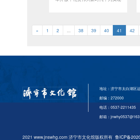
50多年来，鲁抗在企业发展和市
山推打造国际一流工程机械品牌宏
场竞争中形成了具有鲁抗特色的企
伟愿景加油助力，凝聚职工力量、
业文化，引领企业不断前进和发
展示企业文化、丰富职工文化生
展。
«
1
活，山推股份公司特此举办“奋斗
2
...
38
39
40
41
42
新时代 逐梦新征程——庆祝改革
开放四十周年”山推职工书画展。
笔墨追日月，丹青绘华章。本次书
画展共征集优秀书画作品190余
幅，既有省市老年书画协会会员力
作，又有山推离退休人员佳绩，还
有在工作岗位上的书画爱好者的精
地址：济宁市太白湖区运
品，展出的作品各具风采，彰显艺
邮编：272000
术特色。入传统，出创新，写基
电话：0537-2211435
层，画山推，表达了广大职工“投
身改革发展大局，贡献聪明才智和
邮箱：jnwhy0537@163
汗水，追求五彩缤纷生活”的执着
情怀，饱含了对山推发展愿景的憧
2021 www.jnswhg.com 济宁市文化馆版权所有
鲁ICP备2020
憬，对山推改革创新成效的关注以