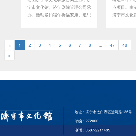
宁市文化馆、济宁剧院管理公司承
点项目。由
办。活动紧扣端午祈福安康、追思
济宁市文化馆
先贤的传统民俗内核，古埙齐奏
群众看·到群
《重回汉唐》古韵悠扬，古琴独奏
文明实践项
《离骚》思古怀今，朗诵、二胡、
持以群众为
«
1
琴箫合奏、特色演唱轮番登场，融
2
3
4
5
6
7
8
...
47
把文化舞台
48
合端午追思先贤、祈福安康的文化
线，引导群众
»
内涵，兼具古风意境与民俗情怀。
为“参与者”
活动扎根基层惠民送文化，以雅俗
接地气的文
共赏的传统文化浸润人心，既丰富
化服务“最后
了市民端午精神文化生活，也传承
文化服务领
弘扬中华优秀传统节日文化，营造
目。下一步
济宁和谐浓厚的端午佳节氛围。一
把该项目打
审丨张续武 芮晗二审丨樊云松三
文旅文明实
地址：济宁市太白湖区运河路136号
审丨张华锋
时代文明实
济宁精神文
邮编：272000
坚实的文旅
电话：0537-2211435