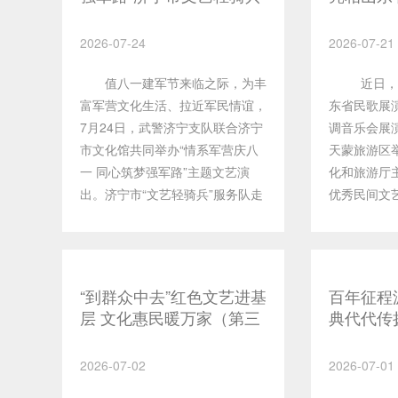
走进武警济宁支队
山小调音
2026-07-24
2026-07-21
值八一建军节来临之际，为丰
近日，“谁
富军营文化生活、拉近军民情谊，
东省民歌展
7月24日，武警济宁支队联合济宁
调音乐会展
市文化馆共同举办“情系军营庆八
天蒙旅游区
一 同心筑梦强军路”主题文艺演
化和旅游厅
出。济宁市“文艺轻骑兵”服务队走
优秀民间文
进军营，为武警官兵献上一场特色
民歌，深挖
文化盛宴。演出在开场舞《共圆中
承优秀传统
国梦》恢弘的旋律中拉开帷幕，
色精神，不
《珊瑚颂》《军营飞来一只百灵》
务内容。济
“到群众中去”红色文艺进基
百年征程
《绿色军衣》等经典曲目轮番上
小合唱--泗
层 文化惠民暖万家（第三
典代代传扬
演，优美舞蹈与嘹亮合唱交替登
甩》作为济
场）
市“到群
场，节目精彩纷呈、看点十足。演
六位演员凭
场演出圆
2026-07-02
2026-07-01
员们饱含深情，向坚守岗位的忠诚
转灵动的优
卫士致以诚挚敬意。高亢悠扬的歌
郁的生活气