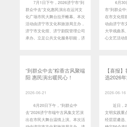
7月1日下午，2026济宁市“到
6月30日
声传递强军兴军的坚定信念，生动
快悠扬的旋
群众中去”文化惠民演出在运河文
市“到群众中
抒发军民同心携手、共赴新程的真
的日常画卷
化广场市民大舞台拉开帷幕。本次
在市文化馆
挚情怀。整场演出温情满满、氛围
尽显山东民
活动由济宁市文化和旅游局主办，
动由济宁市
感浓厚，进一步夯实军民鱼水情
魅力，获得
济宁市文化馆、济宁剧院管理公司
大学戏曲系
谊，凝聚起聚力强军、实干奋进的
一步，济宁
承办。立足公共文化服务职能，济
心文艺活动
强大精神合力。一审丨张续武 芮
机，持续深
宁市文化馆充分发挥党员先锋模范
清音社京剧
晗二审丨樊云松三审丨张华锋
本地原生态
作用，组织红色文艺轻骑兵志愿服
房、慈善爱
掘、整理、
务队积极开展活动筹备、节目演出
《红灯记》
化组织民歌
与现场保障工作。党员队员冲锋在
战》等经典
“到群众中去”粽香古风聚端
将高品质文
【喜报】
前，打磨文艺节目、维护现场秩
湛的演绎赢
阳 惠民演出暖民心！
选2026
济宁市公共
序、服务观演群众。本次活动以党
同步通过济
明实践重
承、长效高
建引领文化惠民，把优质文艺资源
程直播，打
2026-06-21
2026-06-16
送到群众家门口，打通了公共文化
场的市民线
服务“最后一公里”。一审丨张续武
拓宽文化惠
6月20日下午，“到群众中
近日，20
芮晗二审丨樊云松三审丨张华锋
续武 芮晗
去”2026济宁市端午古风集文艺演
文明实践重
华锋
出在市民大舞台温情上演。本次活
经层层遴选
动由济宁市文化和旅游局主办，济
确定56个