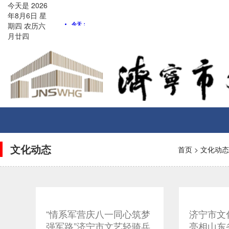
今天是
2026
年8月
6
日
星
期四
农历
六
月廿四
Toggle
navigati
文化动态
首页
>
文化动态
“情系军营庆八一同心筑梦
济宁市文
强军路”济宁市文艺轻骑兵
亮相山东