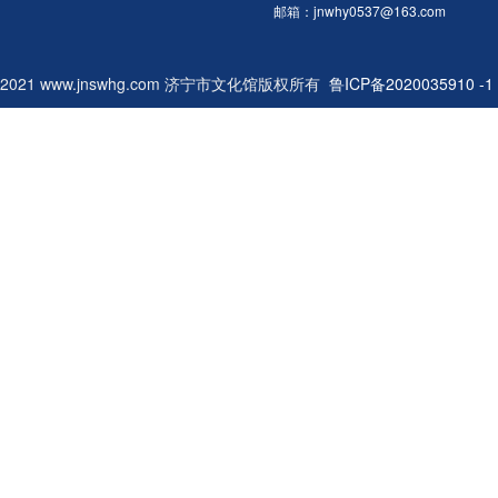
文化节开幕式大型文艺演出、济宁
邮箱：jnwhy0537@163.com
市纪念中国人民抗日战争胜利暨世
界反法西斯战争胜利70周年合唱
2021 www.jnswhg.com 济宁市文化馆版权所有
比赛等各种大型群众文化活动。同
鲁ICP备2020035910 -1
时，市群众艺术馆着力打造文艺精
品，群文佳作层出不穷。在2013
年第十届中国艺术节上，市群众艺
术馆参与编排的山东渔鼓《孔子试
徒》、山东琴书《农家春》、平派
吹打乐《赶山会》三件作品荣获国
家政府最高奖“群星奖”、广场舞阴
阳板《雩》荣获“优秀表演奖”。为
了弘扬优秀传统文化，传承民族音
乐经典，培养青年合唱艺术人才，
展示合唱艺术魅力，提升我市合唱
艺术水平，市群众艺术馆决定面向
全市公开招募青年合唱团团员60
名。现将有关事项要求如下：一、