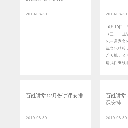
2019-08-30
2019-08-30
10月10日
（三） 主
化与道家文
统文化精粹
盖天地，又
请我们继续
讨儒道两家
迹 10月2
化 主讲人
民族的始祖
百姓讲堂12月份讲课安排
百姓讲堂2
的部落首领
课安排
的存在，证
上有着密切
2019-08-30
2019-08-30
上郭俊亭老
文化在汶上