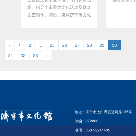
织、指导全市重大文化活动及群众
文艺创作、演出，隶属济宁市文化
广电新闻出版局管理，被文化部评
定为“国家一级群众艺术馆”。多年
来，济宁市群众艺术馆紧紧围绕市
«
1
委、市政府的中心工作，以建设先
2
...
25
26
27
28
29
30
进文化、繁荣群众文化为目的，高
31
32
33
»
扬先进性、群众性、公益性的旗
帜，成功参与组织、开展、策划、
举办了全市纪念改革开放30周年
大型文艺演出《伟大的丰碑》、庆
祝建国60周年大型文艺演出《五
星红旗迎风飘扬》、庆祝共产党成
立90周年《党旗颂》、第二十三
地址：济宁市太白湖区运河路136号
届省运会、第九届省残运会、第三
届省老年人运动会仪式前演出和闭
邮编：272000
幕式演出、历年国际（曲阜）孔子
电话：0537-2211435