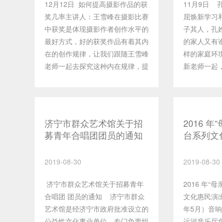
12月12日 如何提高摄影作品的获
11月9日
事。
奖几率主讲人：王雪峰在摄影比赛
屈焕新学习
中获奖是体现摄影作者创作水平的
子其人，孔
最好方式，好的获奖作品有着其内
的家人又有
在的创作规律，让我们跟随王雪峰
样的家庭环
老师一起去探究这种内在规律，提
新老师一起，
高创作水平，增加获奖几率。12
月23日 春
月26日 曾子的故事 主讲人：沈
振新贴春联
效敏宗圣曾子是儒家思想的重要代
不可少的事
表，是儒家五大圣人之一。作为曾
的话语，寄
济宁市群众艺术馆关于招
2016 
子故乡的嘉祥，至今流传着众多的
憬和美好希
募青年合唱团团员的通知
台系列文
曾子故事。让我们跟随曾子研究专
究，春联里
家沈效敏先生一起去追寻先贤曾子
事，让我们
2019-08-30
2019-08-30
的不凡事迹。
习春联里的
济宁市群众艺术馆关于招募青年
2016 年“
合唱团 团员的通知 济宁市群众
文化惠民
艺术馆是经济宁市政府批准设立的
年5月）音
公益性文化事业单位，专门负责组
运河音乐厅