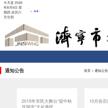
今天是
2026
年8月
6
日
星
期四
农历
六
月廿四
Toggle
navigati
通知公告
首页
>
通知公告
2015年市民大舞台“迎中秋
10月份
庆国庆”文化惠民