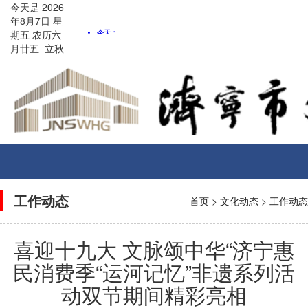
今天是
2026
年8月
7
日
星
期五
农历
六
月廿五
立秋
Toggle
navigati
工作动态
首页
>
文化动态
>
工作动态
喜迎十九大 文脉颂中华“济宁惠
民消费季“运河记忆”非遗系列活
动双节期间精彩亮相