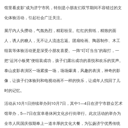
馆里看皮影”成为济宁市民，特别是小朋友们双节期间不容错过的文
化体验活动，引起社会广泛关注。
展厅内人头攒动，气氛热烈，精彩纷呈。红红的剪纸，精致的面
人，诱人的糖人，无不让人流连忘返。团扇绘画、陶器制作、木工
组装等体验活动更是深受小朋友喜爱。一阵“叮叮当当”的敲打，一
把“运河小板凳”便组装成功，孩子们露出成功的喜悦和欢乐的笑声。
泰山皮影表演区一场紧接一场，场场爆满，风趣的表演，神奇的影
像，让孩子们体验到和电视动画不一样的快乐，让成年人找回了儿
时的记忆。
活动从10月1日持续举办到10月7日，其中1—4日在济宁市群众艺术
馆举办，5—7日在宣阜巷休闲文化步行街举行。此次活动的举办为
全市人民国庆假期奉上一道丰厚的文化大餐，为弘扬济宁优秀传统